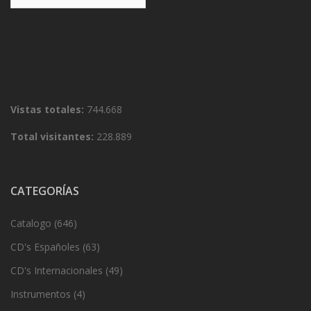
Vistas totales:
744.668
Total visitantes:
228.889
CATEGORÍAS
Catalogo
(646)
CD's Españoles
(63)
CD's Internacionales
(49)
Instrumentos
(4)