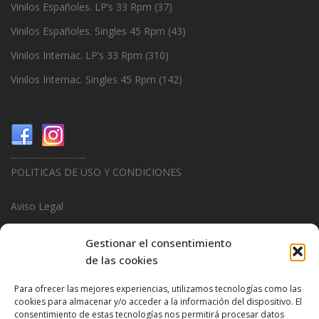
Vinilos Españoles. LP’s 33 Rpm
(37)
Vinilos Españoles. Singles 45 Rpm
(43)
Vinilos Internac. LP’s 33 Rpm
(310)
Vinilos Internac. Singles 45 Rpm
(142)
...................................
POLITICAS DE USO Y CONDICIONES
Aviso Legal
Politica de Privacidad
Gestionar el consentimiento
de las cookies
Politica de Cookies
Para ofrecer las mejores experiencias, utilizamos tecnologías como las
...................................
cookies para almacenar y/o acceder a la información del dispositivo. El
consentimiento de estas tecnologías nos permitirá procesar datos