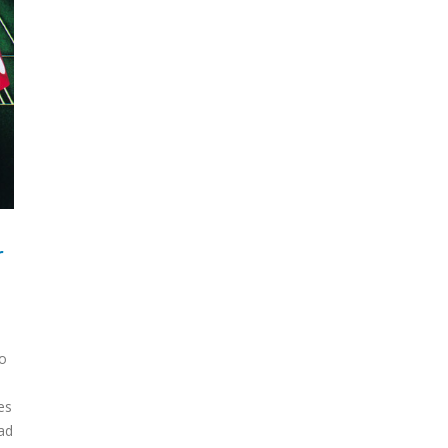
r
io
es
ad