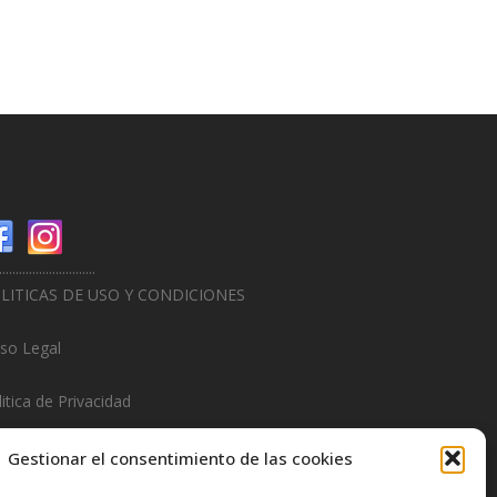
.............................
LITICAS DE USO Y CONDICIONES
iso Legal
itica de Privacidad
litica de Cookies
Gestionar el consentimiento de las cookies
.............................