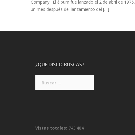
Company . El álbum fue lanzado el 2 de abril de 1975,
un mes después del lanzamiento del […]
¿QUE DISCO BUSCAS?
Buscar:
Vistas totales:
743.484