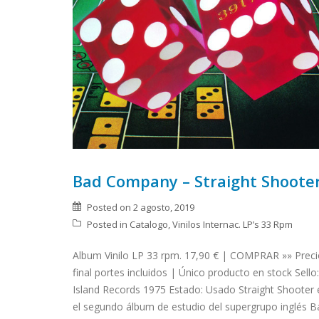
Bad Company – Straight Shoote
Posted on
2 agosto, 2019
Posted in
Catalogo
,
Vinilos Internac. LP’s 33 Rpm
Album Vinilo LP 33 rpm. 17,90 € | COMPRAR »» Prec
final portes incluidos | Único producto en stock Sello:
Island Records 1975 Estado: Usado Straight Shooter 
el segundo álbum de estudio del supergrupo inglés B