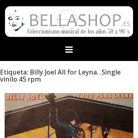
Skip
to
content
Etiqueta:
Billy Joel All for Leyna. .Single
vinilo 45 rpm