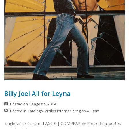
Billy Joel All for Leyna
Posted on
13 agosto, 2019
Posted in
Catalogo
,
Vinilos Internac. Singles 45 Rpm
Single vinilo 45 rpm. 17,50 € | COMPRAR »» Precio final portes