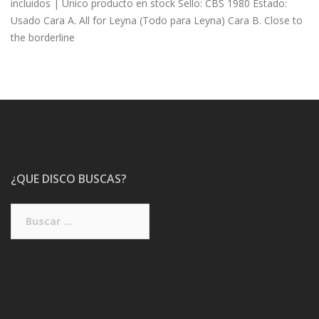
incluidos | Único producto en stock Sello: CBS 1980 Estado:
Usado Cara A. All for Leyna (Todo para Leyna) Cara B. Close to
the borderline
¿QUE DISCO BUSCAS?
Buscar: