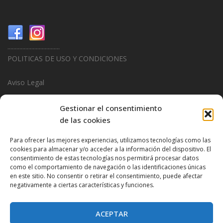
...................................
POLITICAS DE USO Y CONDICIONES
Aviso Legal
Politica de Privacidad
Gestionar el consentimiento
de las cookies
Politica de Cookies
Para ofrecer las mejores experiencias, utilizamos tecnologías como las
...................................
cookies para almacenar y/o acceder a la información del dispositivo. El
consentimiento de estas tecnologías nos permitirá procesar datos
Design & Promotions By
Hitred.com
como el comportamiento de navegación o las identificaciones únicas
en este sitio. No consentir o retirar el consentimiento, puede afectar
negativamente a ciertas características y funciones.
ACEPTAR