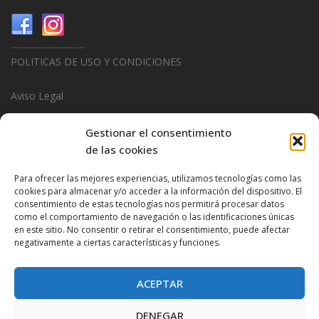
...................................
POLITICAS DE USO Y CONDICIONES
Aviso Legal
Politica de Privacidad
Gestionar el consentimiento
de las cookies
Politica de Cookies
Para ofrecer las mejores experiencias, utilizamos tecnologías como las
...................................
cookies para almacenar y/o acceder a la información del dispositivo. El
consentimiento de estas tecnologías nos permitirá procesar datos
Design & Promotions By
Hitred.com
como el comportamiento de navegación o las identificaciones únicas
en este sitio. No consentir o retirar el consentimiento, puede afectar
negativamente a ciertas características y funciones.
ACEPTAR
DENEGAR