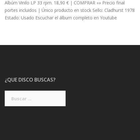
Albúm Vinilo LP 33 rpm. 18,90 € | COMPRAR »» Precio final
portes incluidos | Único producto en stock Sello: Cladhurst 1978
Estado: Usado Escuchar el álbum completo en Youtube
¿QUE DISCO BUSCAS?
Buscar: