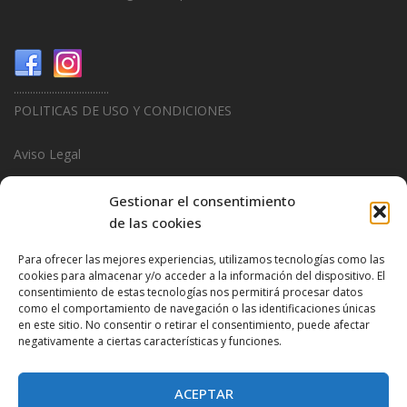
...................................
POLITICAS DE USO Y CONDICIONES
Aviso Legal
Politica de Privacidad
Gestionar el consentimiento
de las cookies
Politica de Cookies
Para ofrecer las mejores experiencias, utilizamos tecnologías como las
...................................
cookies para almacenar y/o acceder a la información del dispositivo. El
consentimiento de estas tecnologías nos permitirá procesar datos
Design & Promotions By
Hitred.com
como el comportamiento de navegación o las identificaciones únicas
en este sitio. No consentir o retirar el consentimiento, puede afectar
negativamente a ciertas características y funciones.
ACEPTAR