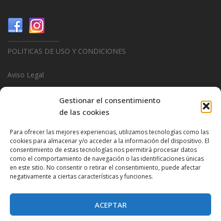
...................................
POLITICAS DE USO Y CONDICIONES
Aviso Legal
Politica de Privacidad
Gestionar el consentimiento
de las cookies
Politica de Cookies
Para ofrecer las mejores experiencias, utilizamos tecnologías como las
...................................
cookies para almacenar y/o acceder a la información del dispositivo. El
consentimiento de estas tecnologías nos permitirá procesar datos
Design & Promotions By
Hitred.com
como el comportamiento de navegación o las identificaciones únicas
en este sitio. No consentir o retirar el consentimiento, puede afectar
negativamente a ciertas características y funciones.
ACEPTAR