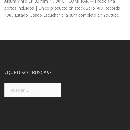
Albúm Vinilo LP 33 rpm. 19,90 € | COMPRAR »» Precio final
portes incluidos | Único producto en stock Sello: AM Records
1989 Estado: Usado Escuchar el álbum completo en Youtube
¿QUE DISCO BUSCAS?
Buscar: