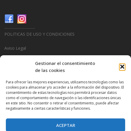
...................................
POLITICAS DE USO Y CONDICIONES
Aviso Legal
Politica de Privacidad
Gestionar el consentimiento
de las cookies
Politica de Cookies
Para ofrecer las mejores experiencias, utilizamos tecnologías como las
...................................
cookies para almacenar y/o acceder a la información del dispositivo. El
consentimiento de estas tecnologías nos permitirá procesar datos
Design & Promotions By
Hitred.com
como el comportamiento de navegación o las identificaciones únicas
en este sitio. No consentir o retirar el consentimiento, puede afectar
negativamente a ciertas características y funciones.
ACEPTAR