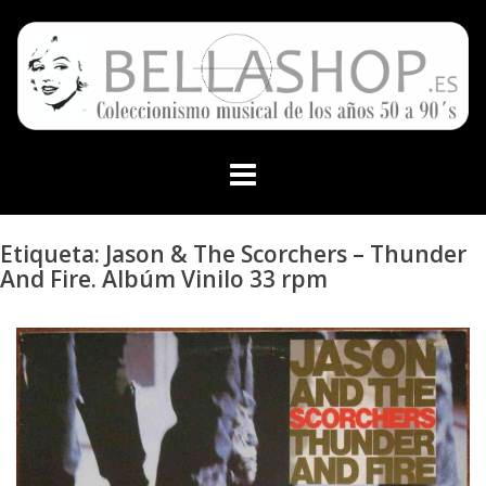
Skip
to
content
Etiqueta:
Jason & The Scorchers – Thunder
And Fire. Albúm Vinilo 33 rpm