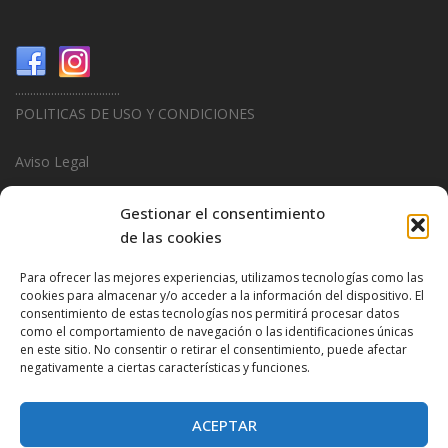
...................................
POLITICAS DE USO Y CONDICIONES
Aviso Legal
Politica de Privacidad
Gestionar el consentimiento
de las cookies
Politica de Cookies
Para ofrecer las mejores experiencias, utilizamos tecnologías como las
...................................
cookies para almacenar y/o acceder a la información del dispositivo. El
consentimiento de estas tecnologías nos permitirá procesar datos
Design & Promotions By
Hitred.com
como el comportamiento de navegación o las identificaciones únicas
en este sitio. No consentir o retirar el consentimiento, puede afectar
negativamente a ciertas características y funciones.
ACEPTAR