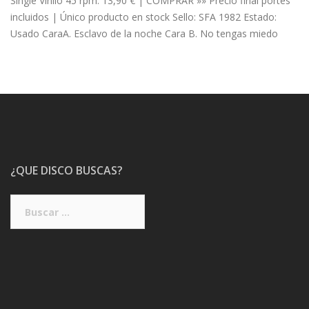
Single Vinilo 45 rpm. 13,90 € | COMPRAR »» Precio final portes
incluidos | Único producto en stock Sello: SFA 1982 Estado:
Usado CaraA. Esclavo de la noche Cara B. No tengas miedo
¿QUE DISCO BUSCAS?
Buscar: