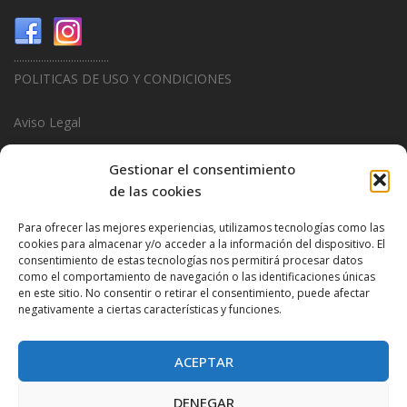
...................................
POLITICAS DE USO Y CONDICIONES
Aviso Legal
Politica de Privacidad
Gestionar el consentimiento
de las cookies
Politica de Cookies
Para ofrecer las mejores experiencias, utilizamos tecnologías como las
...................................
cookies para almacenar y/o acceder a la información del dispositivo. El
consentimiento de estas tecnologías nos permitirá procesar datos
Design & Promotions By
Hitred.com
como el comportamiento de navegación o las identificaciones únicas
en este sitio. No consentir o retirar el consentimiento, puede afectar
negativamente a ciertas características y funciones.
ACEPTAR
DENEGAR