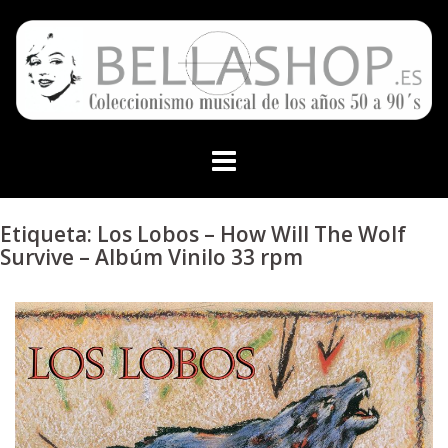
Skip
to
content
Etiqueta:
Los Lobos – How Will The Wolf
Survive – Albúm Vinilo 33 rpm