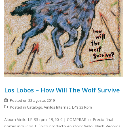
Los Lobos – How Will The Wolf Survive
Posted on
22 agosto, 2019
Posted in
Catalogo
,
Vinilos Internac. LP’s 33 Rpm
Albúm Vinilo LP 33 rpm. 19,90 € | COMPRAR »» Precio final
portes incluidos | Único producto en stock Sello: Slash Records