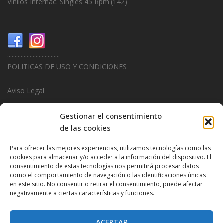
Vinilos Internac. Singles 45 Rpm
(142)
...................................
POLITICAS DE USO Y CONDICIONES
Aviso Legal
Politica de Privacidad
Gestionar el consentimiento
de las cookies
Politica de Cookies
Para ofrecer las mejores experiencias, utilizamos tecnologías como las
...................................
cookies para almacenar y/o acceder a la información del dispositivo. El
consentimiento de estas tecnologías nos permitirá procesar datos
Design & Promotions By
Hitred.com
como el comportamiento de navegación o las identificaciones únicas
en este sitio. No consentir o retirar el consentimiento, puede afectar
negativamente a ciertas características y funciones.
ACEPTAR