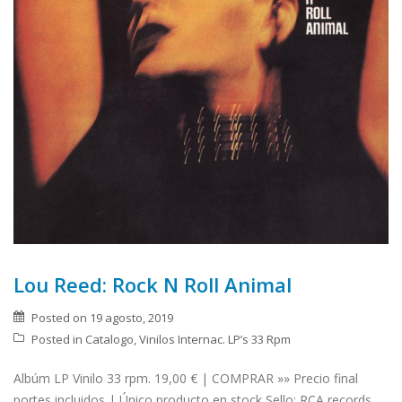
Lou Reed: Rock N Roll Animal
Posted on
19 agosto, 2019
Posted in
Catalogo
,
Vinilos Internac. LP’s 33 Rpm
Albúm LP Vinilo 33 rpm. 19,00 € | COMPRAR »» Precio final
portes incluidos | Único producto en stock Sello: RCA records