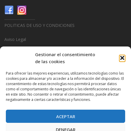
...................................
POLITICAS DE USO Y CONDICIONES
Aviso Legal
Politica de Privacidad
Gestionar el consentimiento
de las cookies
Politica de Cookies
Para ofrecer las mejores experiencias, utilizamos tecnologías como las
...................................
cookies para almacenar y/o acceder a la información del dispositivo. El
consentimiento de estas tecnologías nos permitirá procesar datos
Design & Promotions By
Hitred.com
como el comportamiento de navegación o las identificaciones únicas
en este sitio. No consentir o retirar el consentimiento, puede afectar
negativamente a ciertas características y funciones.
ACEPTAR
DENEGAR