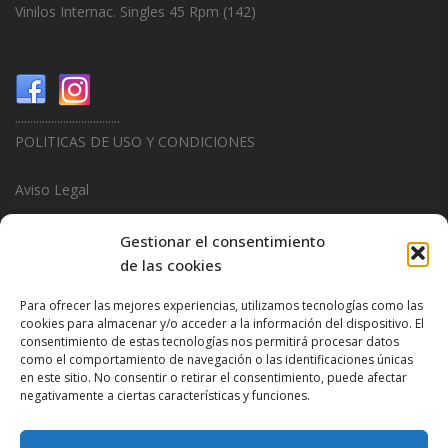
Vinilos Internac. Singles 45 Rpm
(142)
...................................
POLITICAS DE USO Y CONDICIONES
Aviso Legal
Politica de Privacidad
Gestionar el consentimiento
de las cookies
Politica de Cookies
Para ofrecer las mejores experiencias, utilizamos tecnologías como las
...................................
cookies para almacenar y/o acceder a la información del dispositivo. El
consentimiento de estas tecnologías nos permitirá procesar datos
Design & Promotions By
Hitred.com
como el comportamiento de navegación o las identificaciones únicas
en este sitio. No consentir o retirar el consentimiento, puede afectar
negativamente a ciertas características y funciones.