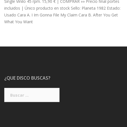
Single Vinilo 45 rpm. 15,90 € | COMPRAR »» Precio final portes
incluidos | Único producto en stock Sello: Planeta 1982 Estado:
Usado Cara A. I Im Gonna File My Claim Cara B. After You Get
What You Want
¿QUE DISCO BUSCAS?
Buscar: