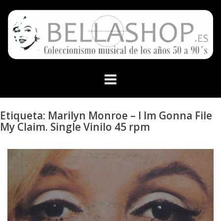
Skip
to
content
Etiqueta:
Marilyn Monroe – I Im Gonna File
My Claim. Single Vinilo 45 rpm