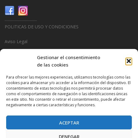
...................................
POLITICAS DE USO Y CONDICIONES
Aviso Legal
Politica de Privacidad
Gestionar el consentimiento
de las cookies
Politica de Cookies
Para ofrecer las mejores experiencias, utilizamos tecnologías como las
...................................
cookies para almacenar y/o acceder a la información del dispositivo. El
consentimiento de estas tecnologías nos permitirá procesar datos
Design & Promotions By
Hitred.com
como el comportamiento de navegación o las identificaciones únicas
en este sitio. No consentir o retirar el consentimiento, puede afectar
negativamente a ciertas características y funciones.
ACEPTAR
DENEGAR