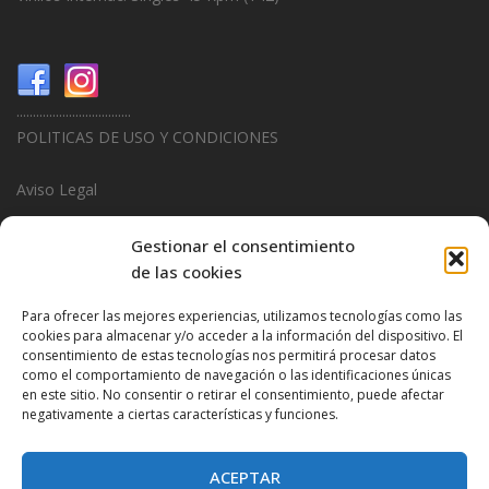
...................................
POLITICAS DE USO Y CONDICIONES
Aviso Legal
Politica de Privacidad
Gestionar el consentimiento
de las cookies
Politica de Cookies
Para ofrecer las mejores experiencias, utilizamos tecnologías como las
...................................
cookies para almacenar y/o acceder a la información del dispositivo. El
consentimiento de estas tecnologías nos permitirá procesar datos
Design & Promotions By
Hitred.com
como el comportamiento de navegación o las identificaciones únicas
en este sitio. No consentir o retirar el consentimiento, puede afectar
negativamente a ciertas características y funciones.
ACEPTAR