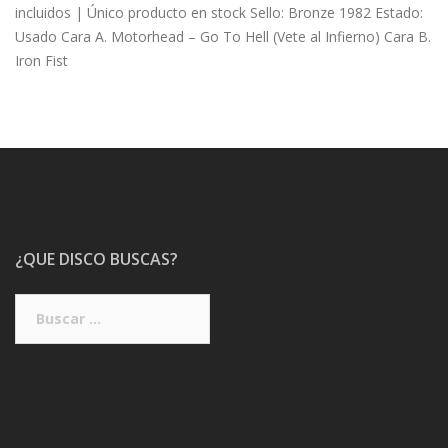
incluidos | Único producto en stock Sello: Bronze 1982 Estado:
Usado Cara A. Motorhead – Go To Hell (Vete al Infierno) Cara B.
Iron Fist
¿QUE DISCO BUSCAS?
Buscar: