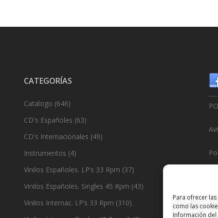
CATEGORÍAS
......
Catalogo
(646)
PO
CD's Españoles
(63)
Av
CD's Internacionales
(49)
Pol
Instrumentos
(4)
Vinilos Españoles. LP’s 33 Rpm
(37)
Po
Vinilos Españoles. Singles 45 Rpm
(43)
......
Para ofrecer las
Vinilos Internac. LP’s 33 Rpm
(310)
como las cookie
De
información del 