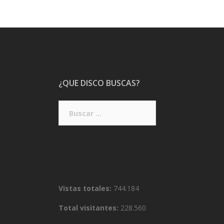
¿QUE DISCO BUSCAS?
Buscar:
Vistas totales:
744.184
Total visitantes:
228.560