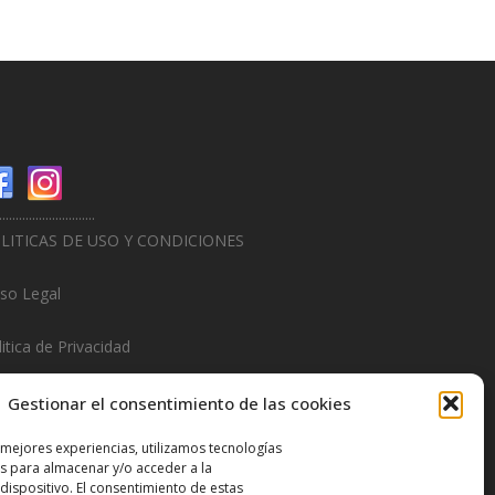
.............................
LITICAS DE USO Y CONDICIONES
iso Legal
itica de Privacidad
litica de Cookies
Gestionar el consentimiento de las cookies
.............................
 mejores experiencias, utilizamos tecnologías
s para almacenar y/o acceder a la
sign & Promotions By
Hitred.com
dispositivo. El consentimiento de estas