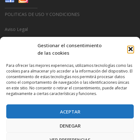
...................................
POLITICAS DE USO Y CONDICIONES
Aviso Legal
Politica de Privacidad
Gestionar el consentimiento
de las cookies
Politica de Cookies
Para ofrecer las mejores experiencias, utilizamos tecnologías como las
...................................
cookies para almacenar y/o acceder a la información del dispositivo. El
consentimiento de estas tecnologías nos permitirá procesar datos
Design & Promotions By
Hitred.com
como el comportamiento de navegación o las identificaciones únicas
en este sitio. No consentir o retirar el consentimiento, puede afectar
negativamente a ciertas características y funciones.
ACEPTAR
DENEGAR
VER PREFERENCIAS