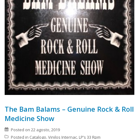
The Bam Balams – Genuine Rock & Roll
Medicine Show
Posted on
22 agosto, 2019
Posted in
Catalogo
,
Vinilos Internac. LP’s 33 Rpm