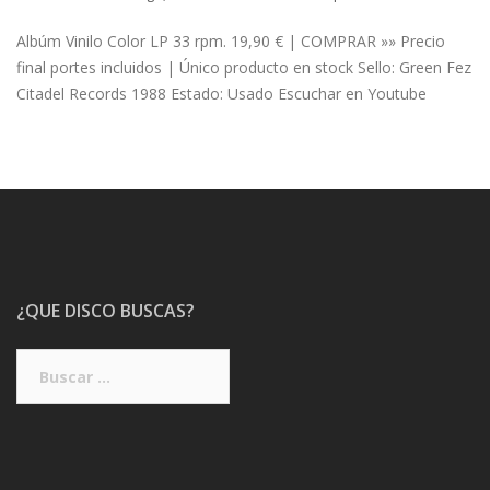
Albúm Vinilo Color LP 33 rpm. 19,90 € | COMPRAR »» Precio
final portes incluidos | Único producto en stock Sello: Green Fez
Citadel Records 1988 Estado: Usado Escuchar en Youtube
¿QUE DISCO BUSCAS?
Buscar: