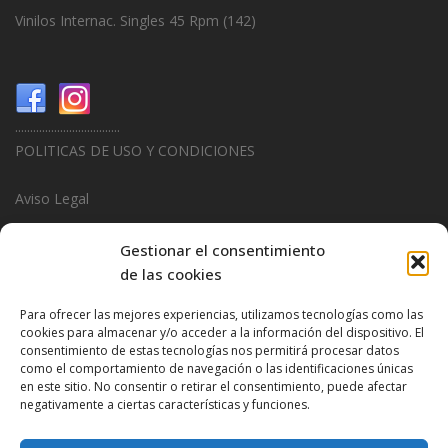
Vinilos Internac. Singles 45 Rpm
(142)
...................................
POLITICAS DE USO Y CONDICIONES
Aviso Legal
Politica de Privacidad
Gestionar el consentimiento
de las cookies
Politica de Cookies
Para ofrecer las mejores experiencias, utilizamos tecnologías como las
...................................
cookies para almacenar y/o acceder a la información del dispositivo. El
consentimiento de estas tecnologías nos permitirá procesar datos
Design & Promotions By
Hitred.com
como el comportamiento de navegación o las identificaciones únicas
en este sitio. No consentir o retirar el consentimiento, puede afectar
negativamente a ciertas características y funciones.