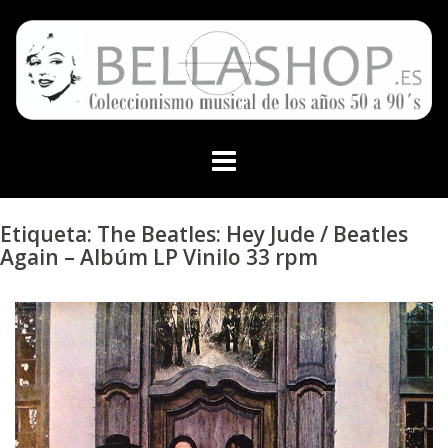
Skip
to
content
Etiqueta:
The Beatles: Hey Jude / Beatles
Again – Albúm LP Vinilo 33 rpm