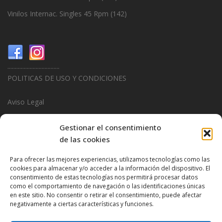
Vinilos Internac. Singles 45 Rpm
(142)
...................................
POLITICAS DE USO Y CONDICIONES
Aviso Legal
Politica de Privacidad
Gestionar el consentimiento
de las cookies
Politica de Cookies
Para ofrecer las mejores experiencias, utilizamos tecnologías como las
...................................
cookies para almacenar y/o acceder a la información del dispositivo. El
consentimiento de estas tecnologías nos permitirá procesar datos
Design & Promotions By
Hitred.com
como el comportamiento de navegación o las identificaciones únicas
en este sitio. No consentir o retirar el consentimiento, puede afectar
negativamente a ciertas características y funciones.