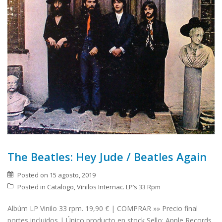
The Beatles: Hey Jude / Beatles Again
Posted on
15 agosto, 2019
Posted in
Catalogo
,
Vinilos Internac. LP’s 33 Rpm
Albúm LP Vinilo 33 rpm. 19,90 € | COMPRAR »» Precio final
portes incluidos | Único producto en stock Sello: Apple Records