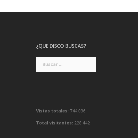
¿QUE DISCO BUSCAS?
Buscar:
Vistas totales:
744.036
Total visitantes:
228.442