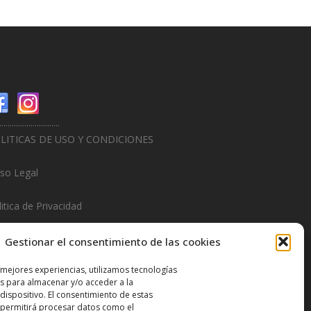
.............................
LITICAS DE USO Y CONDICIONES
iso Legal
itica de Privacidad
litica de Cookies
Gestionar el consentimiento de las cookies
.............................
 mejores experiencias, utilizamos tecnologías
s para almacenar y/o acceder a la
sign & Promotions By
Hitred.com
dispositivo. El consentimiento de estas
 permitirá procesar datos como el