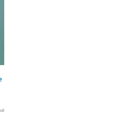
e
nal