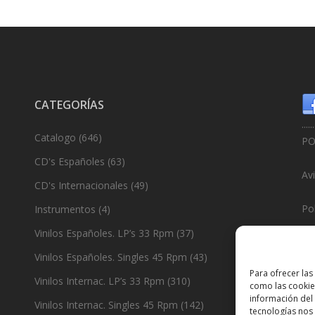
CATEGORÍAS
......
Catalogo
(646)
PO
CD's Españoles
(63)
Av
CD's Internacionales
(49)
Pol
Instrumentos
(4)
Vinilos Españoles. LP’s 33 Rpm
(37)
Po
Vinilos Españoles. Singles 45 Rpm
(43)
......
Para ofrecer las
Vinilos Internac. LP’s 33 Rpm
(310)
como las cookie
De
información del 
Vinilos Internac. Singles 45 Rpm
(142)
tecnologías nos