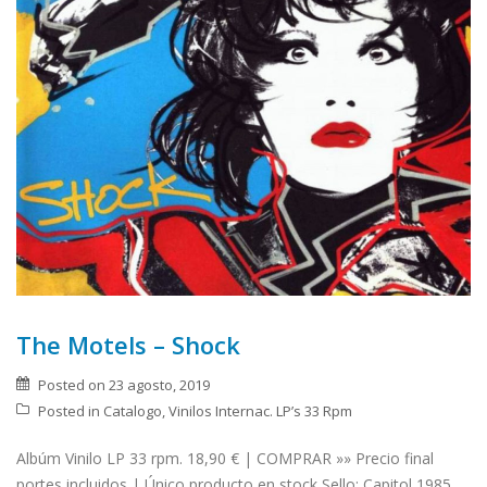
The Motels – Shock
Posted on
23 agosto, 2019
Posted in
Catalogo
,
Vinilos Internac. LP’s 33 Rpm
Albúm Vinilo LP 33 rpm. 18,90 € | COMPRAR »» Precio final
portes incluidos | Único producto en stock Sello: Capitol 1985