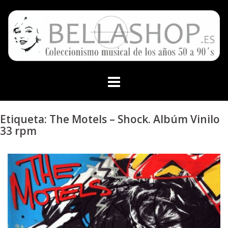
Skip
to
content
Etiqueta:
The Motels – Shock. Albúm Vinilo
33 rpm