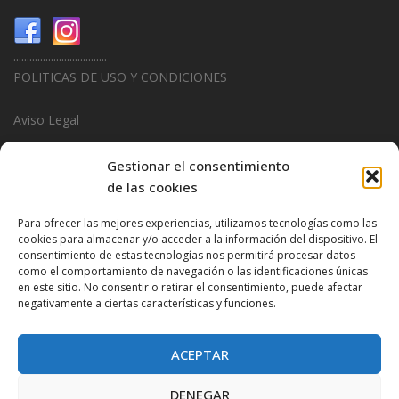
...................................
POLITICAS DE USO Y CONDICIONES
Aviso Legal
Politica de Privacidad
Gestionar el consentimiento
de las cookies
Politica de Cookies
Para ofrecer las mejores experiencias, utilizamos tecnologías como las
...................................
cookies para almacenar y/o acceder a la información del dispositivo. El
consentimiento de estas tecnologías nos permitirá procesar datos
Design & Promotions By
Hitred.com
como el comportamiento de navegación o las identificaciones únicas
en este sitio. No consentir o retirar el consentimiento, puede afectar
negativamente a ciertas características y funciones.
ACEPTAR
DENEGAR