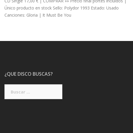
CD Single 17,00 € | COMPRAR »» Precio final portes incluidos |
Único producto en stock Sello: Polydor 1993 Estado: Usado
Canciones: Gloria | It Must Be You
¿QUE DISCO BUSCAS?
Buscar: