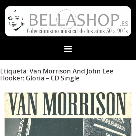
Skip
to
content
Etiqueta:
Van Morrison And John Lee
Hooker: Gloria – CD Single