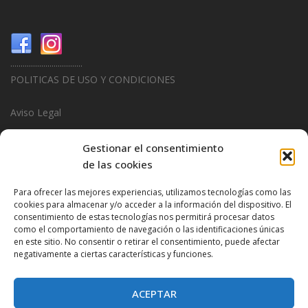
...................................
POLITICAS DE USO Y CONDICIONES
Aviso Legal
Politica de Privacidad
Gestionar el consentimiento
de las cookies
Politica de Cookies
Para ofrecer las mejores experiencias, utilizamos tecnologías como las
...................................
cookies para almacenar y/o acceder a la información del dispositivo. El
consentimiento de estas tecnologías nos permitirá procesar datos
Design & Promotions By
Hitred.com
como el comportamiento de navegación o las identificaciones únicas
en este sitio. No consentir o retirar el consentimiento, puede afectar
negativamente a ciertas características y funciones.
ACEPTAR