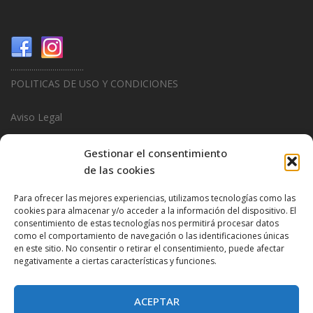
...................................
POLITICAS DE USO Y CONDICIONES
Aviso Legal
Politica de Privacidad
Gestionar el consentimiento
de las cookies
Politica de Cookies
Para ofrecer las mejores experiencias, utilizamos tecnologías como las
...................................
cookies para almacenar y/o acceder a la información del dispositivo. El
consentimiento de estas tecnologías nos permitirá procesar datos
Design & Promotions By
Hitred.com
como el comportamiento de navegación o las identificaciones únicas
en este sitio. No consentir o retirar el consentimiento, puede afectar
negativamente a ciertas características y funciones.
ACEPTAR