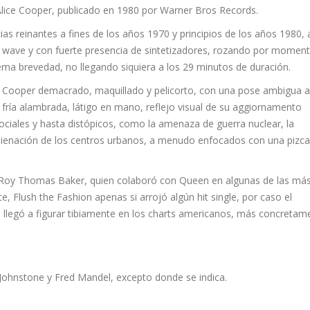
lice Cooper, publicado en 1980 por Warner Bros Records.
ias reinantes a fines de los años 1970 y principios de los años 1980, 
ave y con fuerte presencia de sintetizadores, rozando por momen
rema brevedad, no llegando siquiera a los 29 minutos de duración.
n Cooper demacrado, maquillado y pelicorto, con una pose ambigua a
fría alambrada, látigo en mano, reflejo visual de su aggiornamento
sociales y hasta distópicos, como la amenaza de guerra nuclear, la
alienación de los centros urbanos, a menudo enfocados con una pizca
ro Roy Thomas Baker, quien colaboró con Queen en algunas de las má
e, Flush the Fashion apenas si arrojó algún hit single, por caso el
ue llegó a figurar tibiamente en los charts americanos, más concretam
 Johnstone y Fred Mandel, excepto donde se indica.