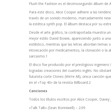
Flush the Fashion es el decimosegundo álbum de A
Para este disco, Alice Cooper adhiere a las tendenc
través de un sonido moderno, marcadamente new w
la estética synth pop. El álbum destaca por su ext
Desde el arte gráfico, la contraportada muestra u
mejor estilo David Bowie, apareciendo junto a una 
estilístico, mientras que las letras abordan temas 
intoxicación por medicamentos, la clonación o la 
sarcasmo.1​
El disco fue producido por el prestigioso ingenie
logradas creaciones del cuarteto inglés. No obstant
futurista corte Clones (We’re All), única canción q
en el «Top 40» de la revista Billboard.2​
Canciones
Todos los títulos escritos por Alice Cooper, Davey
«Talk Talk» (Sean Bonniwell) – 2:09