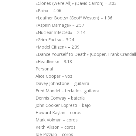
«Clones (We’re All)» (David Carron) – 3:03
«Pain» – 4:06
«Leather Boots» (Geoff Westen) – 1:36
«Aspirin Damage» – 2:57
«Nuclear Infected» – 2:14
«Grim Facts» – 3:24
«Model Citizen» – 2:39
«Dance Yourself to Death» (Cooper, Frank Crandall
«Headlines» – 3:18
Personal
Alice Cooper – voz
Davey Johnstone – guitarra
Fred Mandel – teclados, guitarra
Dennis Conway – batería
John Cooker Lopresti – bajo
Howard Kaylan – coros
Mark Volman – coros
Keith Allison – coros
Joe Pizzulo – coros