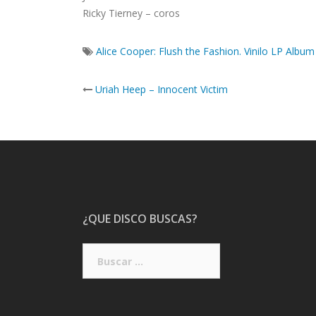
Ricky Tierney – coros
Alice Cooper: Flush the Fashion. Vinilo LP Albu
Post
Uriah Heep – Innocent Victim
navigation
¿QUE DISCO BUSCAS?
Buscar: