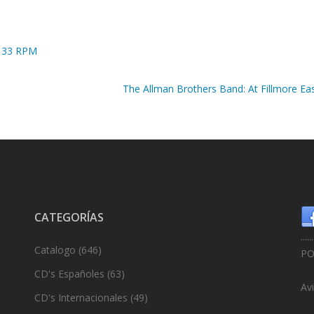
m 33 RPM
The Allman Brothers Band: At Fillmore Ea
CATEGORÍAS
......
Catalogo
(646)
PO
CD's Españoles
(63)
Av
CD's Internacionales
(49)