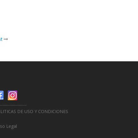
st
.............................
LITICAS DE USO Y CONDICIONES
iso Legal