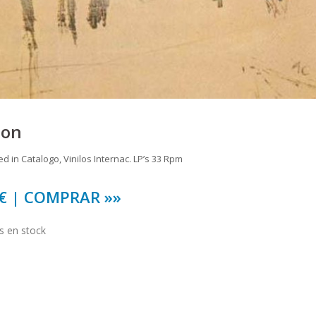
ion
ed in
Catalogo
,
Vinilos Internac. LP’s 33 Rpm
 € | COMPRAR »»
os en stock