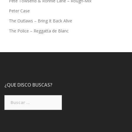
Pete Towsend & Ronnie Lane – Rough-Mix
Peter Case
The Outlaws – Bring It Back Alive
The Police – Reggatta de Blanc
¿QUE DISCO BUSCAS?
Buscar: