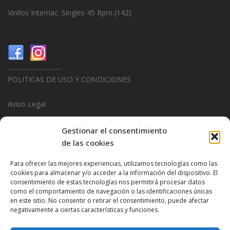
Vinilos Internac. Singles 45 Rpm
(142)
...................................
POLITICAS DE USO Y CONDICIONES
Aviso Legal
Politica de Privacidad
Gestionar el consentimiento
de las cookies
Politica de Cookies
Para ofrecer las mejores experiencias, utilizamos tecnologías como las
...................................
cookies para almacenar y/o acceder a la información del dispositivo. El
consentimiento de estas tecnologías nos permitirá procesar datos
Design & Promotions By
Hitred.com
como el comportamiento de navegación o las identificaciones únicas
en este sitio. No consentir o retirar el consentimiento, puede afectar
negativamente a ciertas características y funciones.