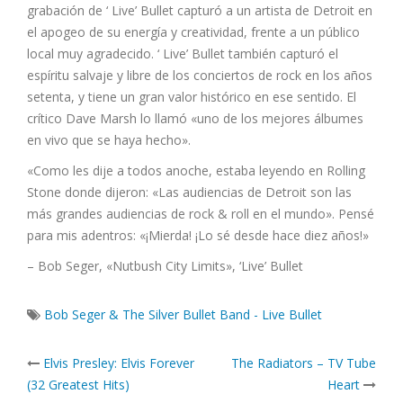
grabación de ‘ Live’ Bullet capturó a un artista de Detroit en
el apogeo de su energía y creatividad, frente a un público
local muy agradecido. ‘ Live’ Bullet también capturó el
espíritu salvaje y libre de los conciertos de rock en los años
setenta, y tiene un gran valor histórico en ese sentido. El
crítico Dave Marsh lo llamó «uno de los mejores álbumes
en vivo que se haya hecho».
«Como les dije a todos anoche, estaba leyendo en Rolling
Stone donde dijeron: «Las audiencias de Detroit son las
más grandes audiencias de rock & roll en el mundo». Pensé
para mis adentros: «¡Mierda! ¡Lo sé desde hace diez años!»
– Bob Seger, «Nutbush City Limits», ‘Live’ Bullet
Bob Seger & The Silver Bullet Band - Live Bullet
Post
Elvis Presley: Elvis Forever
The Radiators – TV Tube
navigation
(32 Greatest Hits)
Heart