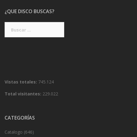
¿QUE DISCO BUSCAS?
Buscar:
Vistas totales:
745.124
Total visitantes:
229.022
CATEGORÍAS
Catalogo
(646)