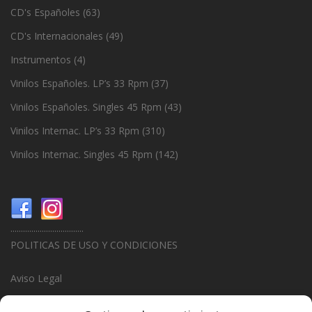
CD's Españoles
(63)
CD's Internacionales
(49)
Instrumentos
(4)
Vinilos Españoles. LP’s 33 Rpm
(37)
Vinilos Españoles. Singles 45 Rpm
(43)
Vinilos Internac. LP’s 33 Rpm
(310)
Vinilos Internac. Singles 45 Rpm
(142)
...................................
POLITICAS DE USO Y CONDICIONES
Aviso Legal
Politica de Privacidad