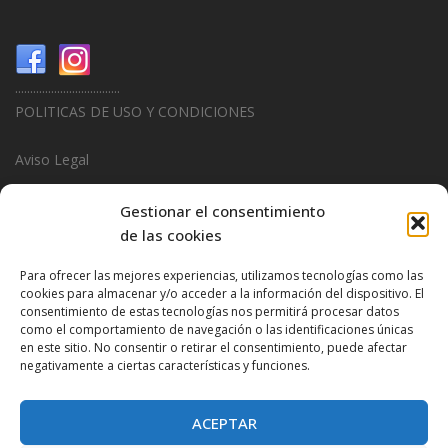
...................................
POLITICAS DE USO Y CONDICIONES
Aviso Legal
Politica de Privacidad
Gestionar el consentimiento
de las cookies
Politica de Cookies
Para ofrecer las mejores experiencias, utilizamos tecnologías como las
...................................
cookies para almacenar y/o acceder a la información del dispositivo. El
consentimiento de estas tecnologías nos permitirá procesar datos
Design & Promotions By
Hitred.com
como el comportamiento de navegación o las identificaciones únicas
en este sitio. No consentir o retirar el consentimiento, puede afectar
negativamente a ciertas características y funciones.
ACEPTAR