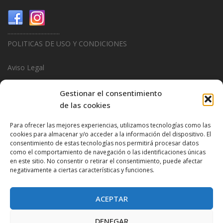
...................................
POLITICAS DE USO Y CONDICIONES
Aviso Legal
Politica de Privacidad
Gestionar el consentimiento
de las cookies
Politica de Cookies
Para ofrecer las mejores experiencias, utilizamos tecnologías como las
...................................
cookies para almacenar y/o acceder a la información del dispositivo. El
consentimiento de estas tecnologías nos permitirá procesar datos
Design & Promotions By
Hitred.com
como el comportamiento de navegación o las identificaciones únicas
en este sitio. No consentir o retirar el consentimiento, puede afectar
negativamente a ciertas características y funciones.
ACEPTAR
DENEGAR