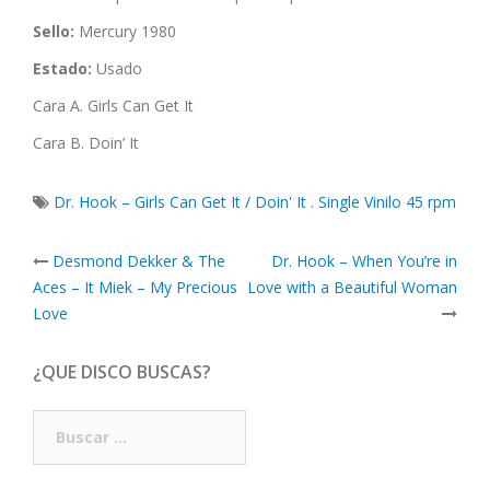
Sello:
Mercury 1980
Estado:
Usado
Cara A. Girls Can Get It
Cara B. Doin’ It
Dr. Hook – Girls Can Get It / Doin' It . Single Vinilo 45 rpm
Post
Desmond Dekker & The
Dr. Hook – When You’re in
navigation
Aces – It Miek – My Precious
Love with a Beautiful Woman
Love
¿QUE DISCO BUSCAS?
Buscar: