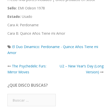
Sello:
EMI Odeon 1978
Estado:
Usado
Cara A: Perdoname
Cara B: Quince Años Tiene mi Amor
El Duo Dinamico: Perdoname - Quince Años Tiene mi
Amor
Post
The Psychedelic Furs:
U2 – New Year’s Day (Long
navigation
Mirror Moves
Version)
¿QUE DISCO BUSCAS?
Buscar: