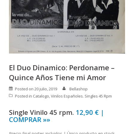
El Duo Dinamico: Perdoname –
Quince Años Tiene mi Amor
Posted on
20 julio, 2019
Bellashop
Posted in
Catalogo
,
Vinilos Españoles. Singles 45 Rpm
Single Vinilo 45 rpm.
12,90 € |
COMPRAR »»
Precio final portes incluidos | Único producto en stock