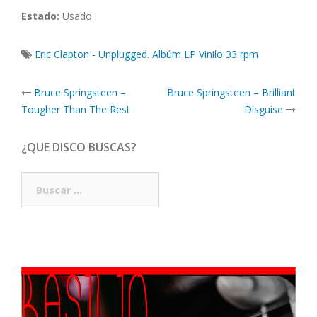
Estado:
Usado
Eric Clapton - Unplugged. Albúm LP Vinilo 33 rpm
Post
Bruce Springsteen –
Bruce Springsteen – Brilliant
navigation
Tougher Than The Rest
Disguise
¿QUE DISCO BUSCAS?
Buscar: