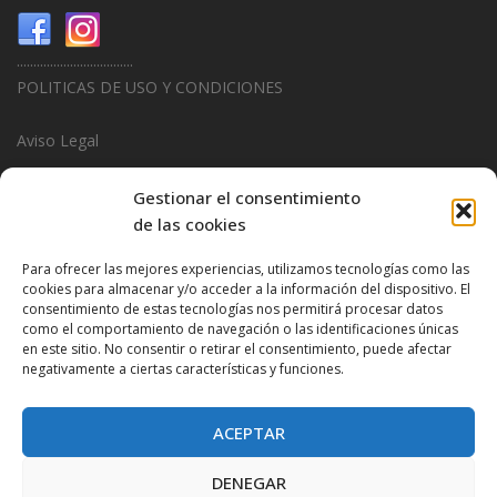
...................................
POLITICAS DE USO Y CONDICIONES
Aviso Legal
Politica de Privacidad
Gestionar el consentimiento
de las cookies
Politica de Cookies
Para ofrecer las mejores experiencias, utilizamos tecnologías como las
...................................
cookies para almacenar y/o acceder a la información del dispositivo. El
consentimiento de estas tecnologías nos permitirá procesar datos
Design & Promotions By
Hitred.com
como el comportamiento de navegación o las identificaciones únicas
en este sitio. No consentir o retirar el consentimiento, puede afectar
negativamente a ciertas características y funciones.
ACEPTAR
DENEGAR