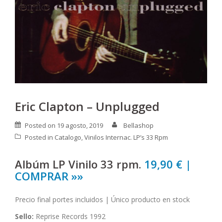
Eric Clapton – Unplugged
Posted on
19 agosto, 2019
Bellashop
Posted in
Catalogo
,
Vinilos Internac. LP’s 33 Rpm
Albúm LP Vinilo 33 rpm.
19,90 € |
COMPRAR »»
Precio final portes incluidos | Único producto en stock
Sello:
Reprise Records 1992