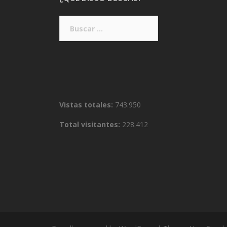
Buscar:
Vistas totales:
743.950
Total visitantes:
228.412