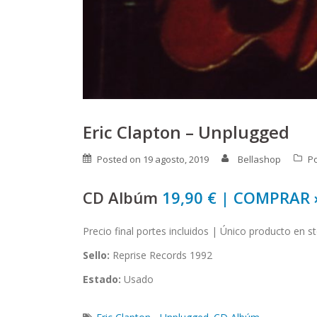
Eric Clapton – Unplugged
Posted on
19 agosto, 2019
Bellashop
P
CD Albúm
19,90 € | COMPRAR 
Precio final portes incluidos | Único producto en s
Sello:
Reprise Records 1992
Estado:
Usado