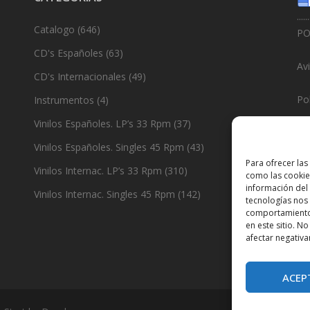
......
Catalogo
(646)
PO
CD's Españoles
(63)
Av
CD's Internacionales
(49)
Pol
Instrumentos
(4)
Vinilos Españoles. LP’s 33 Rpm
(37)
Po
Vinilos Españoles. Singles 45 Rpm
(43)
......
Para ofrecer las
Vinilos Internac. LP’s 33 Rpm
(310)
como las cookie
De
información del 
Vinilos Internac. Singles 45 Rpm
(142)
tecnologías nos
comportamiento 
en este sitio. N
afectar negativa
ACEP