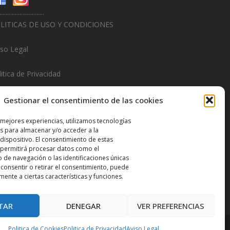
.............................
LITICAS DE USO Y CONDICIONES
iso Legal
itica de Privacidad
litica de Cookies
Gestionar el consentimiento de las cookies
.............................
 mejores experiencias, utilizamos tecnologías
s para almacenar y/o acceder a la
sign & Promotions By
Hitred.com
dispositivo. El consentimiento de estas
 permitirá procesar datos como el
de navegación o las identificaciones únicas
o consentir o retirar el consentimiento, puede
mente a ciertas características y funciones.
TAR
DENEGAR
VER PREFERENCIAS
Politica de Cookies
Politica de Privacidad
Aviso Legal