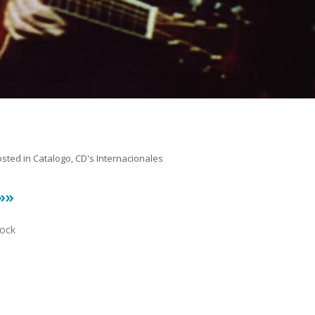
osted in
Catalogo
,
CD's Internacionales
»»
tock