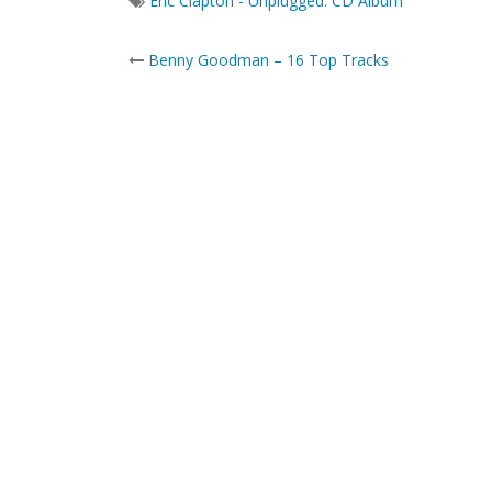
Eric Clapton - Unplugged. CD Albúm
Post
Benny Goodman – 16 Top Tracks
navigation