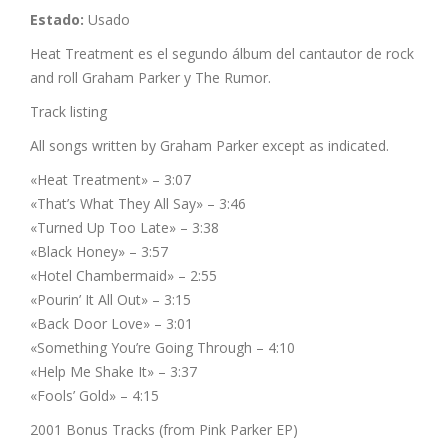
Estado:
Usado
Heat Treatment es el segundo álbum del cantautor de rock
and roll Graham Parker y The Rumor.
Track listing
All songs written by Graham Parker except as indicated.
«Heat Treatment» – 3:07
«That’s What They All Say» – 3:46
«Turned Up Too Late» – 3:38
«Black Honey» – 3:57
«Hotel Chambermaid» – 2:55
«Pourin’ It All Out» – 3:15
«Back Door Love» – 3:01
«Something You’re Going Through – 4:10
«Help Me Shake It» – 3:37
«Fools’ Gold» – 4:15
2001 Bonus Tracks (from Pink Parker EP)