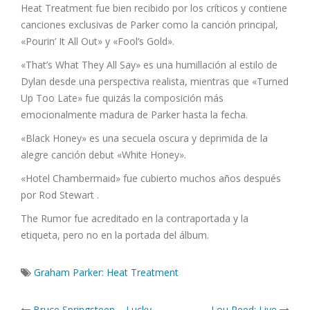
Heat Treatment fue bien recibido por los críticos y contiene
canciones exclusivas de Parker como la canción principal,
«Pourin’ It All Out» y «Fool’s Gold».
«That’s What They All Say» es una humillación al estilo de
Dylan desde una perspectiva realista, mientras que «Turned
Up Too Late» fue quizás la composición más
emocionalmente madura de Parker hasta la fecha.
«Black Honey» es una secuela oscura y deprimida de la
alegre canción debut «White Honey».
«Hotel Chambermaid» fue cubierto muchos años después
por Rod Stewart .
The Rumor fue acreditado en la contraportada y la
etiqueta, pero no en la portada del álbum.
Graham Parker: Heat Treatment
Post
Bruce Springsteen – Lucky
Lou Reed: Live