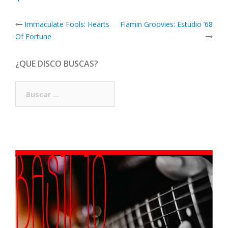
Post
Immaculate Fools: Hearts
Flamin Groovies: Estudio ’68
navigation
Of Fortune
¿QUE DISCO BUSCAS?
Buscar: