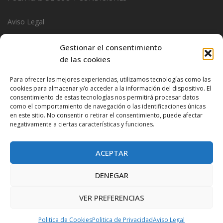
Aviso Legal
Politica de Privacidad
Gestionar el consentimiento
de las cookies
Politica de Cookies
Para ofrecer las mejores experiencias, utilizamos tecnologías como las
...................................
cookies para almacenar y/o acceder a la información del dispositivo. El
consentimiento de estas tecnologías nos permitirá procesar datos
Design & Promotions By
Hitred.com
como el comportamiento de navegación o las identificaciones únicas
en este sitio. No consentir o retirar el consentimiento, puede afectar
negativamente a ciertas características y funciones.
ACEPTAR
DENEGAR
VER PREFERENCIAS
Proudly powered by WordPress
|
Theme:
Very Simple Start
by
Dessky.
Politica de Cookies
Politica de Privacidad
Aviso Legal