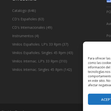
......
Catalogo
(646)
PO
CD's Españoles
(63)
Av
CD's Internacionales
(49)
Pol
Instrumentos
(4)
Vinilos Españoles. LP’s 33 Rpm
(37)
Po
Vinilos Españoles. Singles 45 Rpm
(43)
......
Para ofrecer las
Vinilos Internac. LP’s 33 Rpm
(310)
como las cookie
De
información del 
Vinilos Internac. Singles 45 Rpm
(142)
tecnologías nos
comportamiento 
en este sitio. N
afectar negativa
ACEP