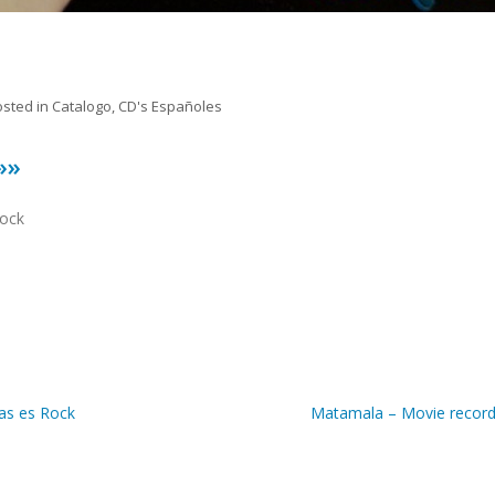
osted in
Catalogo
,
CD's Españoles
»»
tock
as es Rock
Matamala – Movie recor