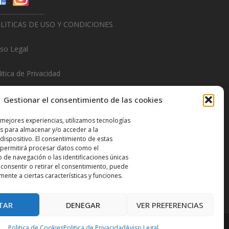
.............................
LITICAS DE USO Y CONDICIONES
iso Legal
itica de Privacidad
litica de Cookies
Gestionar el consentimiento de las cookies
.............................
 mejores experiencias, utilizamos tecnologías
s para almacenar y/o acceder a la
sign & Promotions By
Hitred.com
dispositivo. El consentimiento de estas
 permitirá procesar datos como el
de navegación o las identificaciones únicas
o consentir o retirar el consentimiento, puede
mente a ciertas características y funciones.
TAR
DENEGAR
VER PREFERENCIAS
Politica de Cookies
Politica de Privacidad
Aviso Legal