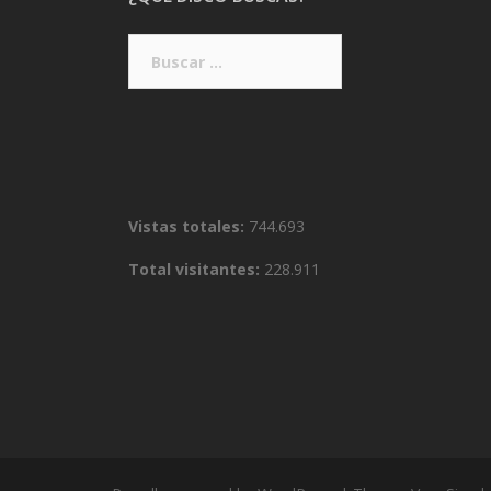
Buscar:
Vistas totales:
744.693
Total visitantes:
228.911