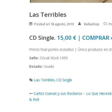
Las Terribles
Posted on
18 agosto, 2019
Bellashop
P
CD Single.
15,00 € | COMPRAR 
Precio final portes incluidos | Único producto en s
Sello:
Circuit Rock 1995
Estado:
Usado
Las Terribles. CD Single
Post
Carlos Cuevas y sus Rockeros – Lo Que Necesit
navigation
& Roll