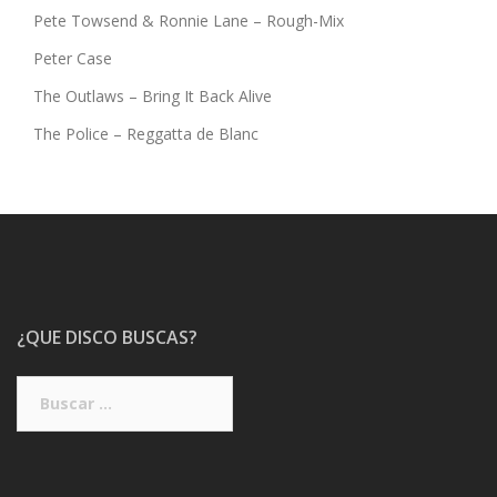
Pete Towsend & Ronnie Lane – Rough-Mix
Peter Case
The Outlaws – Bring It Back Alive
The Police – Reggatta de Blanc
¿QUE DISCO BUSCAS?
Buscar: