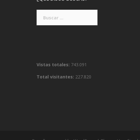
Buscar:
Vistas totales:
743.091
Total visitantes:
227.820