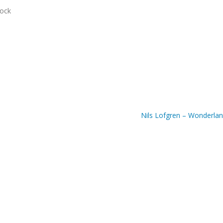
tock
Nils Lofgren – Wonderla