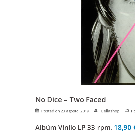
No Dice – Two Faced
Posted on
23 agosto, 2019
Bellashop
P
Albúm Vinilo LP 33 rpm.
18,90