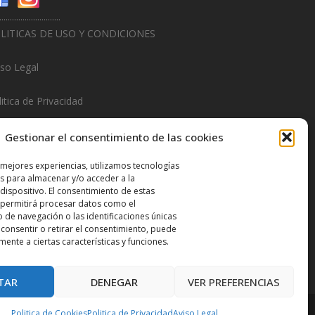
.............................
LITICAS DE USO Y CONDICIONES
iso Legal
itica de Privacidad
litica de Cookies
Gestionar el consentimiento de las cookies
.............................
 mejores experiencias, utilizamos tecnologías
s para almacenar y/o acceder a la
sign & Promotions By
Hitred.com
dispositivo. El consentimiento de estas
 permitirá procesar datos como el
de navegación o las identificaciones únicas
o consentir o retirar el consentimiento, puede
mente a ciertas características y funciones.
TAR
DENEGAR
VER PREFERENCIAS
Politica de Cookies
Politica de Privacidad
Aviso Legal