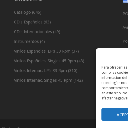
......
Catalogo
(646)
PO
CD's Españoles
(63)
Av
CD's Internacionales
(49)
Pol
Instrumentos
(4)
Vinilos Españoles. LP’s 33 Rpm
(37)
Po
Vinilos Españoles. Singles 45 Rpm
(43)
......
Para ofrecer las
Vinilos Internac. LP’s 33 Rpm
(310)
como las cookie
De
información del 
Vinilos Internac. Singles 45 Rpm
(142)
tecnologías nos
comportamiento 
en este sitio. N
afectar negativa
ACEP