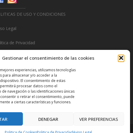
.............................
LITICAS DE USO Y CONDICIONES
iso Legal
itica de Privacidad
litica de Cookies
Gestionar el consentimiento de las cookies
.............................
 mejores experiencias, utilizamos tecnologías
s para almacenar y/o acceder a la
sign & Promotions By
Hitred.com
dispositivo. El consentimiento de estas
 permitirá procesar datos como el
de navegación o las identificaciones únicas
o consentir o retirar el consentimiento, puede
mente a ciertas características y funciones.
TAR
DENEGAR
VER PREFERENCIAS
Politica de Cookies
Politica de Privacidad
Aviso Legal