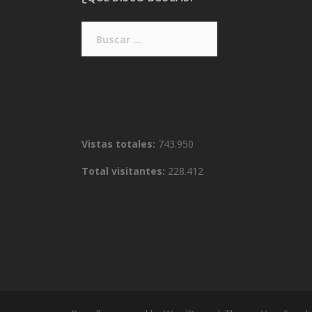
Buscar:
Vistas totales:
743.950
Total visitantes:
228.412