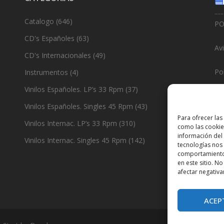
......
Catalogo
(646)
PO
CD's Españoles
(63)
Av
CD's Internacionales
(49)
Pol
Instrumentos
(4)
Vinilos Españoles. LP’s 33 Rpm
(37)
Po
Vinilos Españoles. Singles 45 Rpm
(43)
......
Para ofrecer las
Vinilos Internac. LP’s 33 Rpm
(310)
como las cookie
De
información del 
Vinilos Internac. Singles 45 Rpm
(142)
tecnologías nos
comportamiento 
en este sitio. N
afectar negativa
ACEP