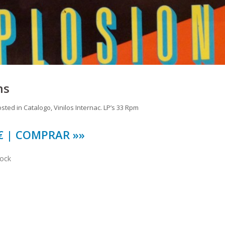
ns
osted in
Catalogo
,
Vinilos Internac. LP’s 33 Rpm
 € | COMPRAR »»
tock