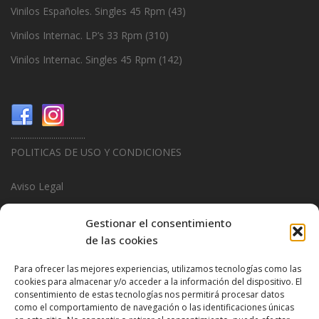
Vinilos Españoles. Singles 45 Rpm
(43)
Vinilos Internac. LP’s 33 Rpm
(310)
Vinilos Internac. Singles 45 Rpm
(142)
...................................
POLITICAS DE USO Y CONDICIONES
Aviso Legal
Politica de Privacidad
Gestionar el consentimiento
de las cookies
Politica de Cookies
Para ofrecer las mejores experiencias, utilizamos tecnologías como las
...................................
cookies para almacenar y/o acceder a la información del dispositivo. El
consentimiento de estas tecnologías nos permitirá procesar datos
Design & Promotions By
Hitred.com
como el comportamiento de navegación o las identificaciones únicas