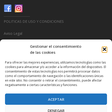
...................................
POLITICAS DE USO Y CONDICIONES
Aviso Legal
Politica de Privacidad
Gestionar el consentimiento
de las cookies
Politica de Cookies
Para ofrecer las mejores experiencias, utilizamos tecnologías como las
...................................
cookies para almacenar y/o acceder a la información del dispositivo. El
consentimiento de estas tecnologías nos permitirá procesar datos
Design & Promotions By
Hitred.com
como el comportamiento de navegación o las identificaciones únicas
en este sitio. No consentir o retirar el consentimiento, puede afectar
negativamente a ciertas características y funciones.
ACEPTAR
DENEGAR