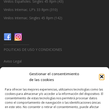
Vinilos Españoles. Singles 45 Rpm
(43)
Vinilos Internac. LP’s 33 Rpm
(310)
Vinilos Internac. Singles 45 Rpm
(142)
...................................
POLITICAS DE USO Y CONDICIONES
Aviso Legal
Politica de Privacidad
Gestionar el consentimiento
de las cookies
Politica de Cookies
Para ofrecer las mejores experiencias, utilizamos tecnologías como las
...................................
cookies para almacenar y/o acceder a la información del dispositivo. El
consentimiento de estas tecnologías nos permitirá procesar datos
Design & Promotions By
Hitred.com
como el comportamiento de navegación o las identificaciones únicas
en este sitio. No consentir o retirar el consentimiento, puede afectar