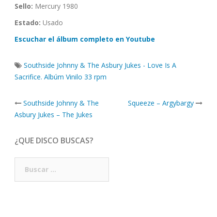
Sello:
Mercury 1980
Estado:
Usado
Escuchar el álbum completo en Youtube
Southside Johnny & The Asbury Jukes - Love Is A
Sacrifice. Albúm Vinilo 33 rpm
Post
Southside Johnny & The
Squeeze – Argybargy
navigation
Asbury Jukes – The Jukes
¿QUE DISCO BUSCAS?
Buscar: