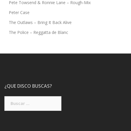
Pete Towsend & Ronnie Lane – Rough-Mix
Peter Case
The Outlaws – Bring It Back Alive
The Police – Reggatta de Blanc
¿QUE DISCO BUSCAS?
Buscar: