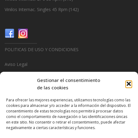
Vinilos Internac. Singles 45 Rpm
(142)
...................................
POLITICAS DE USO Y CONDICIONES
Aviso Legal
Politica de Privacidad
Gestionar el consentimiento
de las cookies
Politica de Cookies
Para ofrecer las mejores experiencias, utilizamos tecnologías como las
...................................
cookies para almacenar y/o acceder a la información del dispositivo. El
consentimiento de estas tecnologías nos permitirá procesar datos
Design & Promotions By
Hitred.com
como el comportamiento de navegación o las identificaciones únicas
en este sitio. No consentir o retirar el consentimiento, puede afectar
negativamente a ciertas características y funciones.