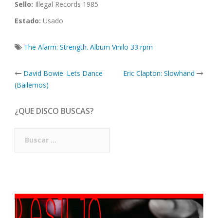
Sello:
Illegal Records 1985
Estado:
Usado
The Alarm: Strength. Album Vinilo 33 rpm
Post
David Bowie: Lets Dance
Eric Clapton: Slowhand
navigation
(Bailemos)
¿QUE DISCO BUSCAS?
Buscar: