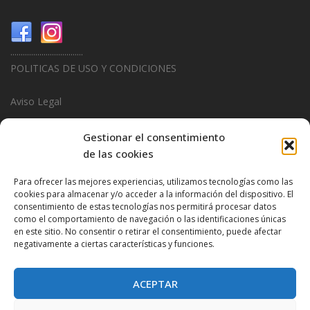
...................................
POLITICAS DE USO Y CONDICIONES
Aviso Legal
Politica de Privacidad
Gestionar el consentimiento
de las cookies
Politica de Cookies
Para ofrecer las mejores experiencias, utilizamos tecnologías como las
...................................
cookies para almacenar y/o acceder a la información del dispositivo. El
consentimiento de estas tecnologías nos permitirá procesar datos
Design & Promotions By
Hitred.com
como el comportamiento de navegación o las identificaciones únicas
en este sitio. No consentir o retirar el consentimiento, puede afectar
negativamente a ciertas características y funciones.
ACEPTAR