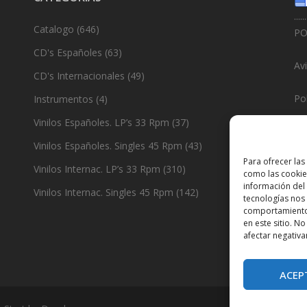
......
Catalogo
(646)
PO
CD's Españoles
(63)
Av
CD's Internacionales
(49)
Pol
Instrumentos
(4)
Vinilos Españoles. LP’s 33 Rpm
(37)
Po
Vinilos Españoles. Singles 45 Rpm
(43)
......
Para ofrecer las
Vinilos Internac. LP’s 33 Rpm
(310)
como las cookie
De
información del 
Vinilos Internac. Singles 45 Rpm
(142)
tecnologías nos
comportamiento 
en este sitio. N
afectar negativa
ACEP