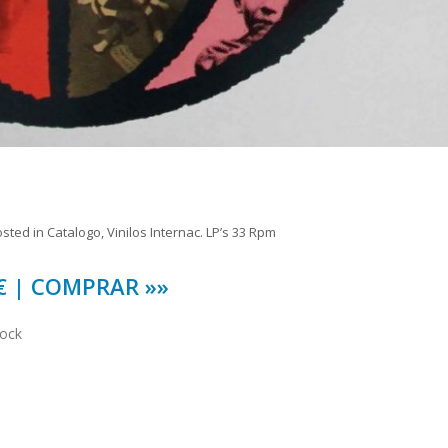
osted in
Catalogo
,
Vinilos Internac. LP’s 33 Rpm
 € | COMPRAR »»
tock