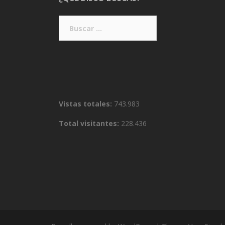
Buscar:
Vistas totales:
743.983
Total visitantes:
228.436