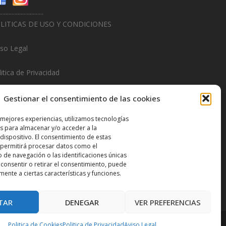
.............................
LITICAS DE USO Y CONDICIONES
iso Legal
itica de Privacidad
litica de Cookies
Gestionar el consentimiento de las cookies
.............................
 mejores experiencias, utilizamos tecnologías
s para almacenar y/o acceder a la
sign & Promotions By
Hitred.com
dispositivo. El consentimiento de estas
 permitirá procesar datos como el
de navegación o las identificaciones únicas
o consentir o retirar el consentimiento, puede
mente a ciertas características y funciones.
TAR
DENEGAR
VER PREFERENCIAS
Politica de Cookies
Politica de Privacidad
Aviso Legal