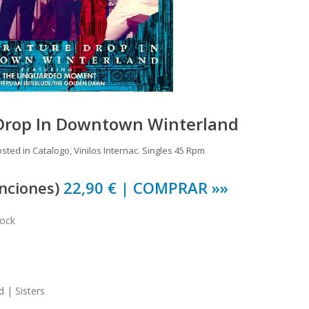
Drop In Downtown Winterland
osted in
Catalogo
,
Vinilos Internac. Singles 45 Rpm
anciones)
22,90 € | COMPRAR »»
tock
 | Sisters