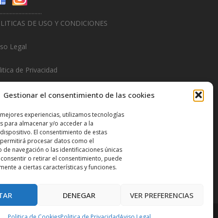
.............................
LITICAS DE USO Y CONDICIONES
iso Legal
itica de Privacidad
litica de Cookies
Gestionar el consentimiento de las cookies
.............................
 mejores experiencias, utilizamos tecnologías
s para almacenar y/o acceder a la
sign & Promotions By
Hitred.com
dispositivo. El consentimiento de estas
 permitirá procesar datos como el
de navegación o las identificaciones únicas
o consentir o retirar el consentimiento, puede
mente a ciertas características y funciones.
TAR
DENEGAR
VER PREFERENCIAS
Politica de Cookies
Politica de Privacidad
Aviso Legal