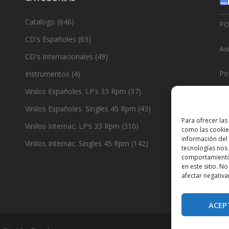
......
Catalogo
(646)
PO
CD's Españoles
(63)
Av
CD's Internacionales
(49)
Pol
Instrumentos
(4)
Vinilos Españoles. LP’s 33 Rpm
(37)
Po
Vinilos Españoles. Singles 45 Rpm
(43)
......
Para ofrecer las
Vinilos Internac. LP’s 33 Rpm
(310)
como las cookie
De
información del 
Vinilos Internac. Singles 45 Rpm
(142)
tecnologías nos
comportamiento 
en este sitio. N
afectar negativa
ACEP