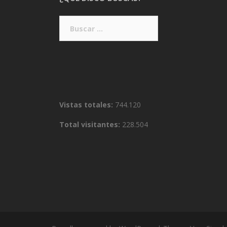
Buscar:
Vistas totales:
744.120
Total visitantes:
228.504