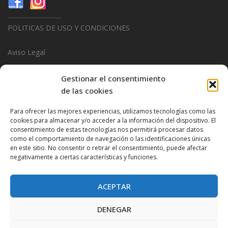
...................................
POLITICAS DE USO Y CONDICIONES
Aviso Legal
Politica de Privacidad
Gestionar el consentimiento
de las cookies
Politica de Cookies
Para ofrecer las mejores experiencias, utilizamos tecnologías como las
...................................
cookies para almacenar y/o acceder a la información del dispositivo. El
consentimiento de estas tecnologías nos permitirá procesar datos
Design & Promotions By
Hitred.com
como el comportamiento de navegación o las identificaciones únicas
en este sitio. No consentir o retirar el consentimiento, puede afectar
negativamente a ciertas características y funciones.
ACEPTAR
DENEGAR