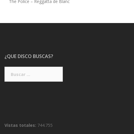
The Police – Reggatta de Blanc
¿QUE DISCO BUSCAS?
Buscar:
Vistas totales:
744.755