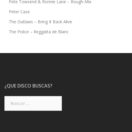
Pete Towsend & Ronnie Lane – Rough-Mix
Peter Case
The Outlaws – Bring It Back Alive
The Police – Reggatta de Blanc
¿QUE DISCO BUSCAS?
Buscar: