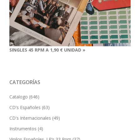
SINGLES 45 RPM A 1,90 € UNIDAD »
CATEGORÍAS
Catalogo
(646)
CD's Españoles
(63)
CD's Internacionales
(49)
Instrumentos
(4)
Vinilos Españoles. LP’s 33 Rpm
(37)