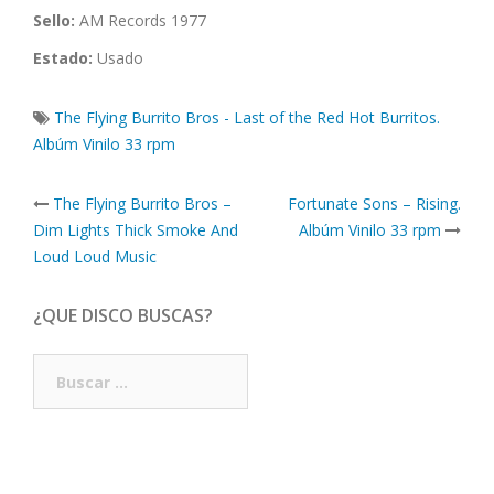
Sello:
AM Records 1977
Estado:
Usado
The Flying Burrito Bros - Last of the Red Hot Burritos.
Albúm Vinilo 33 rpm
Post
The Flying Burrito Bros –
Fortunate Sons – Rising.
navigation
Dim Lights Thick Smoke And
Albúm Vinilo 33 rpm
Loud Loud Music
¿QUE DISCO BUSCAS?
Buscar: