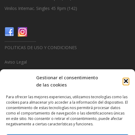
Vinilos Internac. Singles 45 Rpm
(142)
...................................
POLITICAS DE USO Y CONDICIONES
Aviso Legal
Politica de Privacidad
Gestionar el consentimiento
de las cookies
Politica de Cookies
Para ofrecer las mejores experiencias, utilizamos tecnologías como las
...................................
cookies para almacenar y/o acceder a la información del dispositivo. El
consentimiento de estas tecnologías nos permitirá procesar datos
Design & Promotions By
Hitred.com
como el comportamiento de navegación o las identificaciones únicas
en este sitio. No consentir o retirar el consentimiento, puede afectar
negativamente a ciertas características y funciones.