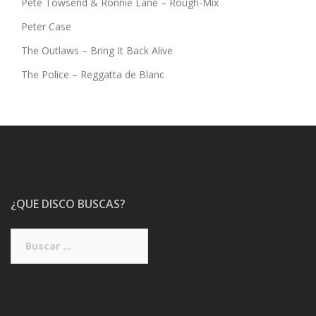
Pete Towsend & Ronnie Lane – Rough-Mix
Peter Case
The Outlaws – Bring It Back Alive
The Police – Reggatta de Blanc
¿QUE DISCO BUSCAS?
Buscar: