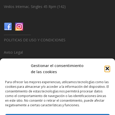
Vinilos Internac. Singles 45 Rpm
(142)
...................................
POLITICAS DE USO Y CONDICIONES
Aviso Legal
Politica de Privacidad
Gestionar el consentimiento
de las cookies
Politica de Cookies
Para ofrecer las mejores experiencias, utilizamos tecnologías como las
...................................
cookies para almacenar y/o acceder a la información del dispositivo. El
consentimiento de estas tecnologías nos permitirá procesar datos
Design & Promotions By
Hitred.com
como el comportamiento de navegación o las identificaciones únicas
en este sitio. No consentir o retirar el consentimiento, puede afectar
negativamente a ciertas características y funciones.