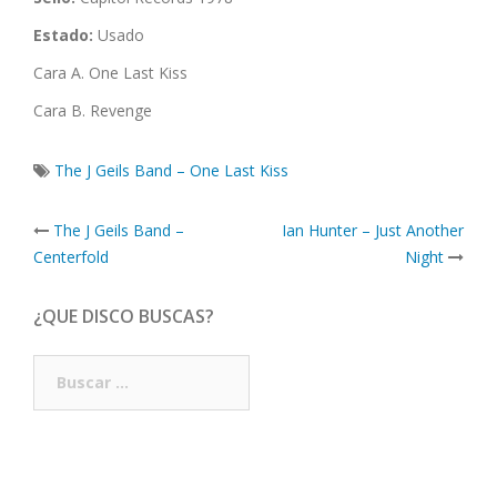
Estado:
Usado
Cara A. One Last Kiss
Cara B. Revenge
The J Geils Band – One Last Kiss
Post
The J Geils Band –
Ian Hunter – Just Another
navigation
Centerfold
Night
¿QUE DISCO BUSCAS?
Buscar: