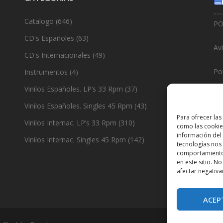
......
Catalogo
(646)
PO
CD's Españoles
(63)
Av
CD's Internacionales
(49)
Pol
Instrumentos
(4)
Vinilos Españoles. LP’s 33 Rpm
(37)
Po
Vinilos Españoles. Singles 45 Rpm
(43)
......
Para ofrecer las
Vinilos Internac. LP’s 33 Rpm
(310)
como las cookie
De
información del 
Vinilos Internac. Singles 45 Rpm
(142)
tecnologías nos
comportamiento 
en este sitio. N
afectar negativa
ACEP