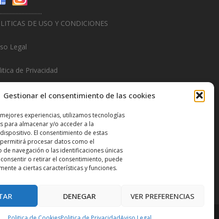
.............................
LITICAS DE USO Y CONDICIONES
iso Legal
itica de Privacidad
litica de Cookies
Gestionar el consentimiento de las cookies
.............................
 mejores experiencias, utilizamos tecnologías
s para almacenar y/o acceder a la
sign & Promotions By
Hitred.com
dispositivo. El consentimiento de estas
 permitirá procesar datos como el
de navegación o las identificaciones únicas
o consentir o retirar el consentimiento, puede
mente a ciertas características y funciones.
TAR
DENEGAR
VER PREFERENCIAS
Politica de Cookies
Politica de Privacidad
Aviso Legal