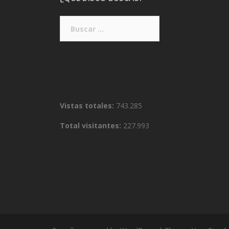
Buscar:
Vistas totales:
743.285
Total visitantes:
227.993