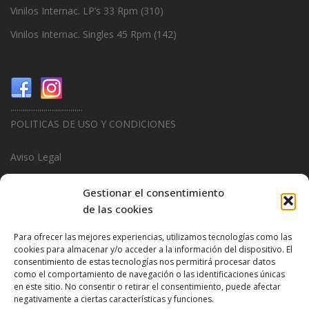
Vinilos Internac. LP’s 33 Rpm
(310)
Vinilos Internac. Singles 45 Rpm
(142)
...................................
POLITICAS DE USO Y CONDICIONES
Aviso Legal
Politica de Privacidad
Gestionar el consentimiento
de las cookies
Politica de Cookies
Para ofrecer las mejores experiencias, utilizamos tecnologías como las
...................................
cookies para almacenar y/o acceder a la información del dispositivo. El
consentimiento de estas tecnologías nos permitirá procesar datos
Design & Promotions By
Hitred.com
como el comportamiento de navegación o las identificaciones únicas
en este sitio. No consentir o retirar el consentimiento, puede afectar
negativamente a ciertas características y funciones.