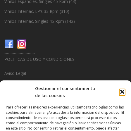
Vinilos Españoles. Singles 45 Rpm
(43)
Vinilos Internac. LP’s 33 Rpm
(310)
Vinilos Internac. Singles 45 Rpm
(142)
...................................
POLITICAS DE USO Y CONDICIONES
Aviso Legal
Politica de Privacidad
Gestionar el consentimiento
de las cookies
Politica de Cookies
Para ofrecer las mejores experiencias, utilizamos tecnologías como las
...................................
cookies para almacenar y/o acceder a la información del dispositivo. El
consentimiento de estas tecnologías nos permitirá procesar datos
Design & Promotions By
Hitred.com
como el comportamiento de navegación o las identificaciones únicas
en este sitio. No consentir o retirar el consentimiento, puede afectar