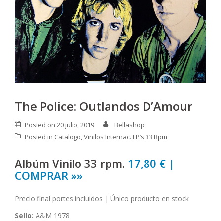
The Police: Outlandos D’Amour
Posted on
20 julio, 2019
Bellashop
Posted in
Catalogo
,
Vinilos Internac. LP’s 33 Rpm
Albúm Vinilo 33 rpm.
17,80 € |
COMPRAR »»
Precio final portes incluidos | Único producto en stock
Sello:
A&M 1978